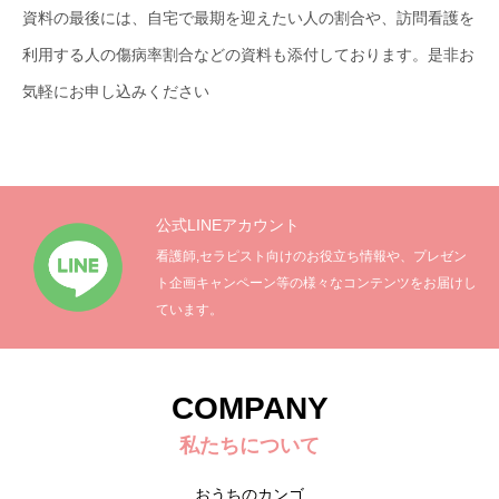
資料の最後には、自宅で最期を迎えたい人の割合や、訪問看護を
採用情報
利用する人の傷病率割合などの資料も添付しております。是非お
会社説明会 / 資料ダウンロードについて
気軽にお申し込みください
公式LINEアカウント
看護師,セラピスト向けのお役立ち情報や、プレゼン
ト企画キャンペーン等の様々なコンテンツをお届けし
ています。
COMPANY
私たちについて
おうちのカンゴ