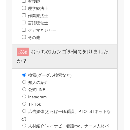
看護師
理学療法士
作業療法士
言語聴覚士
ケアマネジャー
その他
おうちのカンゴを何で知りました
必須
か？
検索(グーグル検索など)
知人の紹介
公式LINE
Instagram
Tik Tok
広告媒体(とらばーゆ看護、PTOTSTネットな
ど)
人材紹介(マイナビ、看護roo、ナース人材バ