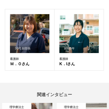
30代 副部長
経験5年
私たちについて
看護師
看護師
Ｍ．Ｏさん
K．Iさん
事業内容
採用情報
会社説明会 / 資料ダウンロードについて
関連インタビュー
理学療法士
理学療法士