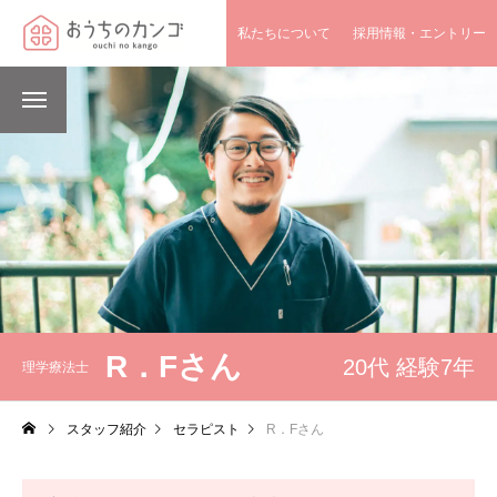
私たちについて
採用情報・エントリー
R．Fさん
20代 経験7年
理学療法士
スタッフ紹介
セラピスト
R．Fさん