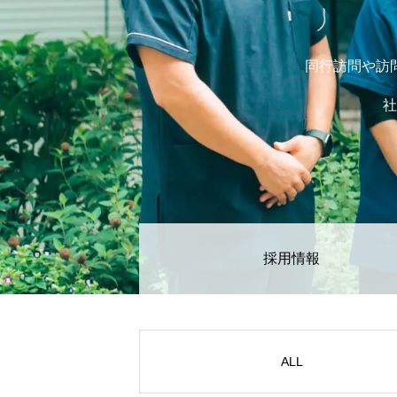
同行訪問や訪
社
採用情報
ALL