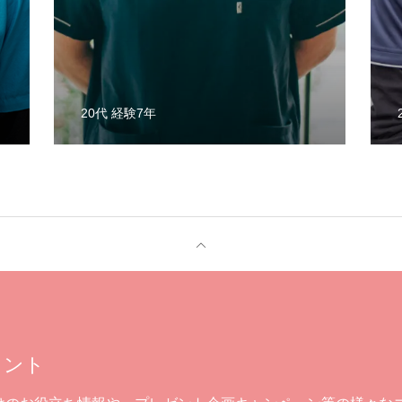
20代 経験7年
について
ウント